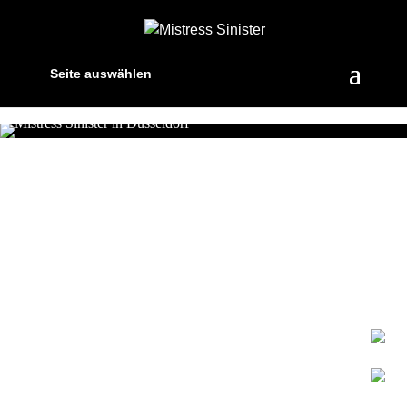
Seite auswählen
MISTRESS SINISTER
Domina & Bizarrlady in
Düsseldorf
DEINE! Expertin für Klinik,
Heavy Rubber & Dirty Games