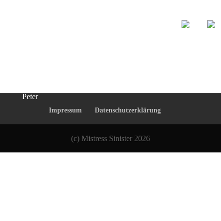
Vielen Dank!!!
Das Paket ist gestern angekommen.
Der Kalender hat den Playboykalender abgelöst...
Nochmals Danke
Peter
Impressum
Datenschutzerklärung
(c) Mistress Sinister 2026